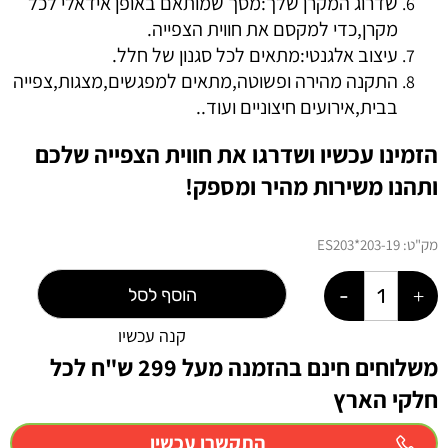
שדרוג המקרן שלך:מסך שמותאם באופן אידאלי לכל
מקרן,כדי למקסם את חווית הצפייה.
עיצוב אלגנטי:מתאים לכל סגנון של חלל.
התקנה מהירה ופשוטה,מתאים למפגשים,מצגות,צפייה
בבית,אירועים חיצוניים ועוד..
הזמינו עכשיו ושדרגו את חווית הצפייה שלכם
ותהנו משירות מהיר ומספק!
מק"ט:
19-ES203*203
הוסף לסל
קנה עכשיו
משלוחים חינם בהזמנה מעל 299 ש"ח לכל
חלקי הארץ
התקשרו עכשיו