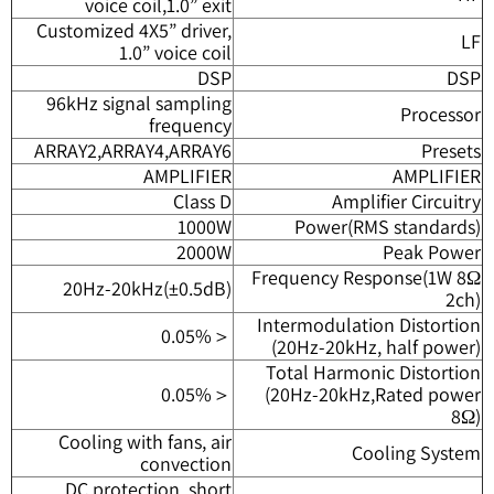
voice coil,1.0” exit
Customized 4X5” driver,
LF
1.0” voice coil
DSP
DSP
96kHz signal sampling
Processor
frequency
ARRAY2,ARRAY4,ARRAY6
Presets
AMPLIFIER
AMPLIFIER
Class D
Amplifier Circuitry
1000W
Power(RMS standards)
2000W
Peak Power
Frequency Response(1W 8Ω
20Hz-20kHz(±0.5dB)
2ch)
Intermodulation Distortion
＜0.05%
(20Hz-20kHz, half power)
Total Harmonic Distortion
＜0.05%
(20Hz-20kHz,Rated power
8Ω)
Cooling with fans, air
Cooling System
convection
DC protection, short