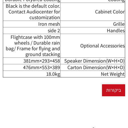
Black is the default color.
Contact Audiocenter for
Cabinet Color
customization
Iron mesh
Grille
2 side
Handles
Flightcase with 100mm
wheels / Durable rain
Optional Accessories
bag/ Frame for flying and
ground stacking
458×293×381mm
Speaker Dimension(W×H×D)
389×553×476mm
Carton Dimension(W×H×D)
18.0kg
Net Weight
ביקורות