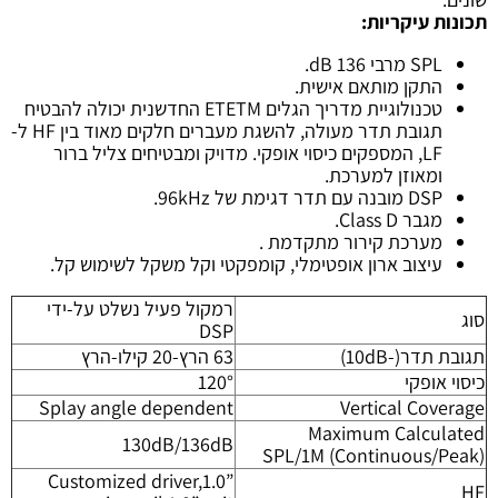
תכונות עיקריות:
SPL מרבי 136 dB.
התקן מותאם אישית.
טכנולוגיית מדריך הגלים ETETM החדשנית יכולה להבטיח
תגובת תדר מעולה, להשגת מעברים חלקים מאוד בין HF ל-
LF, המספקים כיסוי אופקי. מדויק ומבטיחים צליל ברור
ומאוזן למערכת.
DSP מובנה עם תדר דגימת של 96kHz.
מגבר Class D.
מערכת קירור מתקדמת .
עיצוב ארון אופטימלי, קומפקטי וקל משקל לשימוש קל.
רמקול פעיל נשלט על-ידי
סוג
DSP
תגובת תדר(-10dB)
63 הרץ-20 קילו-הרץ
כיסוי אופקי
120°
Splay angle dependent
Vertical Coverage
Maximum Calculated
130dB/136dB
SPL/1M (Continuous/Peak)
Customized driver,1.0”
HF