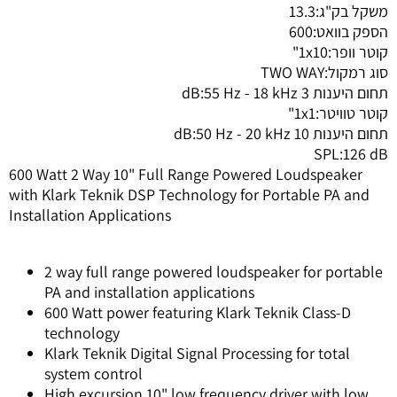
משקל בק"ג:
13.3
הספק בוואט:
600
קוטר וופר:
1x10"
סוג רמקול:
TWO WAY
תחום היענות 3 dB:
55 Hz - 18 kHz
קוטר טוויטר:
1x1"
תחום היענות 10 dB:
50 Hz - 20 kHz
SPL:
126 dB
600 Watt 2 Way 10" Full Range Powered Loudspeaker
with Klark Teknik DSP Technology for Portable PA and
Installation Applications
2 way full range powered loudspeaker for portable
PA and installation applications
600 Watt power featuring Klark Teknik Class-D
technology
Klark Teknik Digital Signal Processing for total
system control
High excursion 10" low frequency driver with low