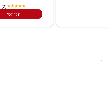
Turbosound Mi
רמקול מוגבר BT 10" 460W מובנה מדגם: FPO
₪
1,298
(2)
הוסף לסל