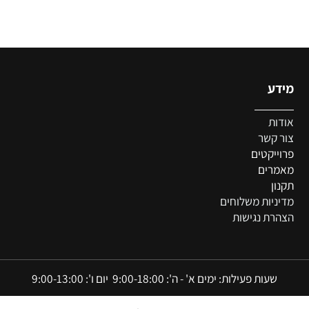
דע
צ
דות
ר קשר
ייקטים
מרים
ון
יניות משלוחים