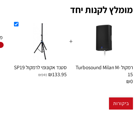
ץ לקנות יחד
מחיר כו
+
הוסף 
מקול Turbosound Milan M-
סטנד אקונומי לרמקול SP19
₪133.95
₪141
ות