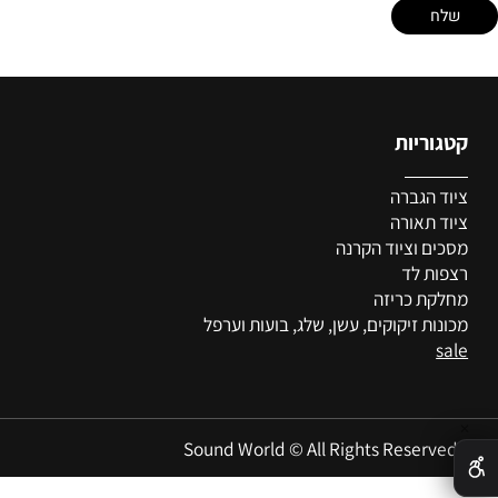
ריות
מי
 הגברה
או
תאורה
צו
ם וציוד הקרנה
פרו
ת לד
מא
ת כריזה
תקנ
ת זיקוקים, עשן, שלג, בועות וערפל
מד