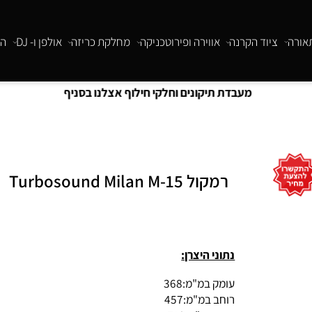
ציוד הקרנה
אווירה ופירוטכניקה
מחלקת כריזה
אולפן ו- DJ
התקנו
מעבדת תיקונים וחלקי חילוף אצלנו בסניף
רמקול Turbosound Milan M-15
נתוני היצרן:
עומק במ"מ:
368
רוחב במ"מ:
457