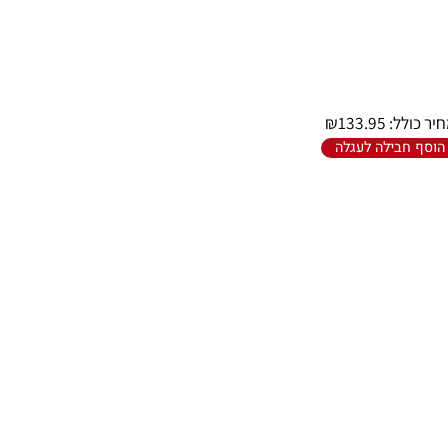
רוצה להיות הראשון שמוסיף חוות דעת למוצר זה?
לל:
133.95
₪
חבילה לעגלה