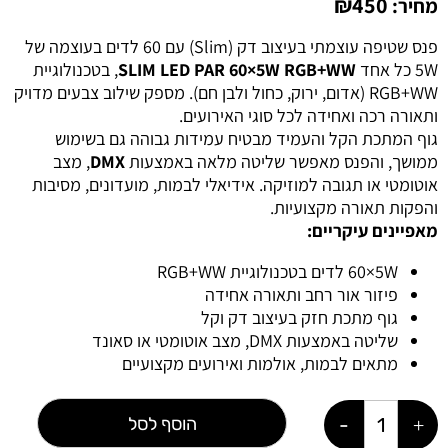
₪
450
מחיר:
פנס שטיפה עוצמתי בעיצוב דק (Slim) עם ‎60‎ לדים בעוצמה של
‎5W‎ כל אחד
SLIM LED PAR ‎60×5W‎ ‎RGB+WW
, בטכנולוגיית
‎RGB+WW‎ (אדום, ירוק, כחול ולבן חם). מספק שילוב צבעים מדויק
ותאורה רכה ואחידה לכל סוגי האירועים.
גוף המתכת הקל והעמיד מבטיח עמידות גבוהה גם בשימוש
ממושך, והפנס מאפשר שליטה מלאה באמצעות
DMX
, מצב
אוטומטי או תגובה למוזיקה. אידיאלי לבמות, מועדונים, מסיבות
והפקות תאורה מקצועיות.
מאפיינים עיקריים:
‎60×5W‎ לדים בטכנולוגיית ‎RGB+WW‎
פיזור אור רחב ותאורה אחידה
גוף מתכת חזק בעיצוב דק וקל
שליטה באמצעות DMX, מצב אוטומטי או סאונד
מתאים לבמות, אולמות ואירועים מקצועיים
הוסף לסל