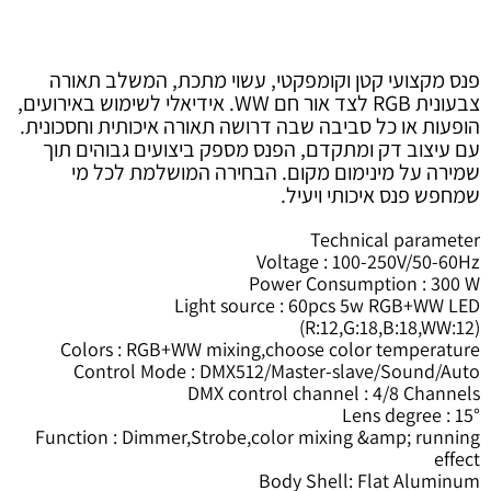
פנס Slim PAR LED 60*5W RGB+WW –
עיצוב מתכתי דק ואלגנטי לכל אירוע!
פנס מקצועי קטן וקומפקטי, עשוי מתכת, המשלב תאורה
צבעונית RGB לצד אור חם WW. אידיאלי לשימוש באירועים,
הופעות או כל סביבה שבה דרושה תאורה איכותית וחסכונית.
עם עיצוב דק ומתקדם, הפנס מספק ביצועים גבוהים תוך
שמירה על מינימום מקום. הבחירה המושלמת לכל מי
שמחפש פנס איכותי ויעיל.
Technical parameter
Voltage : 100-250V/50-60Hz
Power Consumption : 300 W
Light source : 60pcs 5w RGB+WW LED
(R:12,G:18,B:18,WW:12)
Colors : RGB+WW mixing,choose color temperature
Control Mode : DMX512/Master-slave/Sound/Auto
DMX control channel : 4/8 Channels
Lens degree : 15°
Function : Dimmer,Strobe,color mixing &amp; running
effect
Body Shell: Flat Aluminum