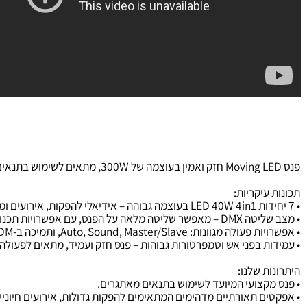
עיקריות:
ם אפשרויות תכנות והתאמה אישית של אפקטים.
Auto, Sound, Master/S, ותמיכה ב-RDM – גמישות מרבית להפעלת הפנס במגוון סיטואציות.
ת בפני אש וטמפרטורות גבוהות – פנס חזק ועמיד, מתאים לפעולה בתנאים