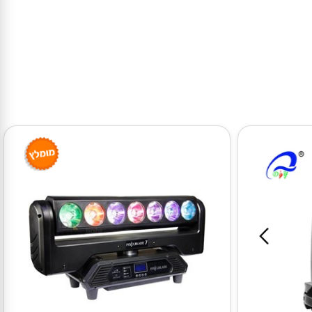
Shell: high strength fire and temperature resistant engin