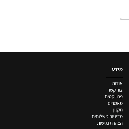
דע
צ
דות