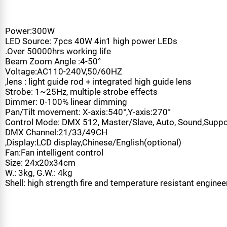
Power:300W
LED Source: 7pcs 40W 4in1 high power LEDs
Over 50000hrs working life.
Beam Zoom Angle :4-50°
Voltage:AC110-240V,50/60HZ
lens : light guide rod + integrated high guide lens,
Strobe: 1~25Hz, multiple strobe effects
Dimmer: 0-100% linear dimming
Pan/Tilt movement: X-axis:540°,Y-axis:270°
Control Mode: DMX 512, Master/Slave, Auto, Sound,Su
DMX Channel:21/33/49CH
Display:LCD display,Chinese/English(optional),
Fan:Fan intelligent control
Size: 24x20x34cm
W.: 3kg, G.W.: 4kg