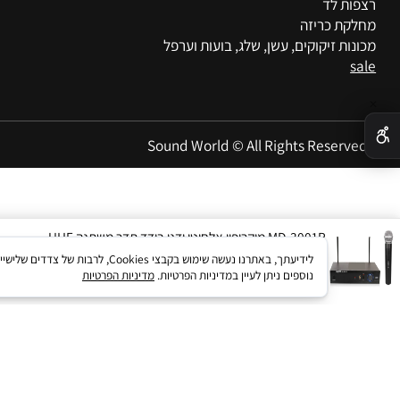
 הגברה
או
תאורה
צו
ם וציוד הקרנה
פרו
ת לד
מא
ת כריזה
תקנ
ת זיקוקים, עשן, שלג, בועות וערפל
מד
הצ
Sound World © All Rights Reser
MD-3001P מיקרופון אלחוטי ידני בודד תדר משתנה UHF
מחיר:
708
₪
לידיעתך, באתרנו נעשה שימוש בקבצי kies
נוספים ניתן לעיין במדיניות הפרטיות.
מדיניות הפרטיות