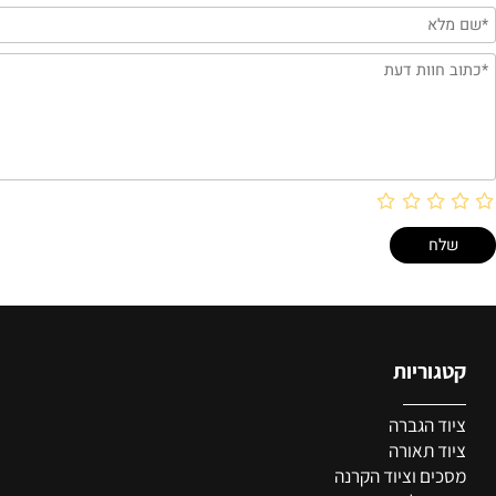
 חוות דעת
ריות
מי