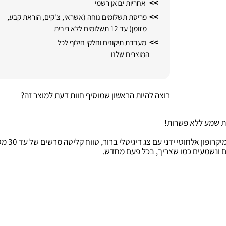
>>
אספקה עד 7-3 ימי עסקים בכפוף למלאי
>>
אחריות יבואן רשמי
>>
פריסת תשלומים נוחה (אשראי, צ'קים, הוראת קבע,
מזומן) עד 12 תשלומים ללא ריבית
>>
מעבדת תיקונים וחלקי חילוף לכל
המוצרים שלנו
רוצה להיות הראשון שמוסיף חוות דעת למוצר זה?
ע ללא פשרות!
לי ברור, טווח קליטה מרשים של עד 30 מטר, ותמיכה בסוללות AA להחלפה נוחה ומהירה.
עים כמו שצריך, בכל פעם מחדש.