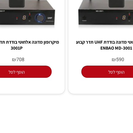
מיקרופון אלחוטי מדונה בודדת UHF תדר קבוע
3001P
ENBAO MD
₪
₪
708
59
סף לסל
הוסף לסל