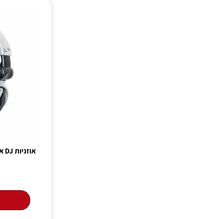
₪
350
הו