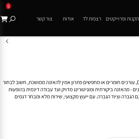
0
ת ופרוייקטים
רצפות לד
אודות
צור קשר
כל המחירים באתר כוללים מע"מ
ות מקצועיות הן חלק מרכזי בכל סביבת עבודה שבה דיוק, נוחות ואיכות סאונד הם תנאי בסיסי. בין אם אתם עובדים באולפן, מתקלטים בעמדת DJ, עורכים חומרים או מחפשים פתרון אמין להאזנה ממושכת, חשוב לבחור
- מהאזנה ביקורתית ומוניטורינג מדויק ועד עבודה דינמית בהופעות
ברה וציוד הגברה. עם ייעוץ מקצועי, שירות מלא ומבחר דגמים