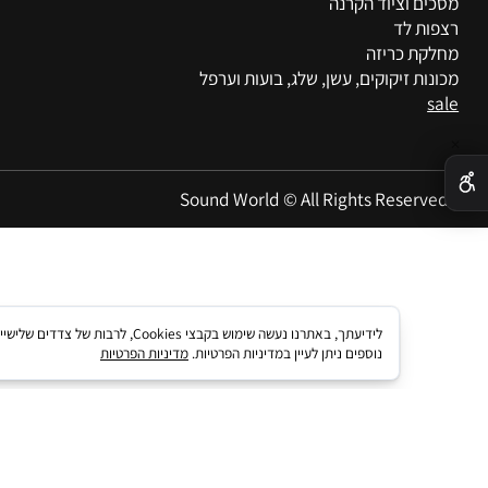
 הגברה
או
תאורה
צו
ם וציוד הקרנה
פרו
ת לד
מא
ת כריזה
תקנ
ת זיקוקים, עשן, שלג, בועות וערפל
מד
הצ
Sound World © All Rights Reser
לידיעתך, באתרנו נעשה שימוש בקבצי kies
נוספים ניתן לעיין במדיניות הפרטיות.
מדיניות הפרטיות